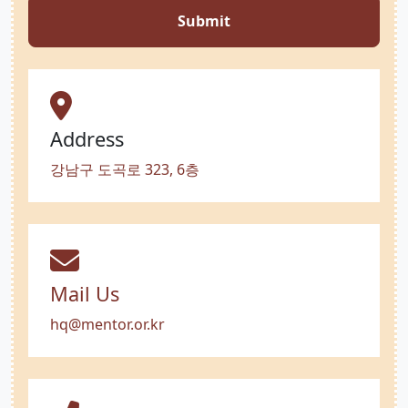
Submit
Address
강남구 도곡로 323, 6층
Mail Us
hq@mentor.or.kr