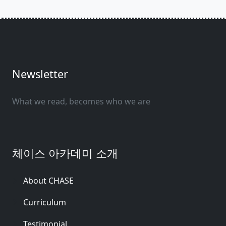
Newsletter
What we read, becomes who we are
체이스 아카데미 소개
About CHASE
Curriculum
Testimonial