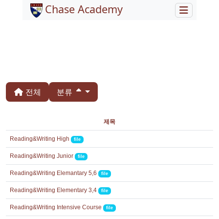
Chase Academy
전체
분류
제목
Reading&Writing High
file
Reading&Writing Junior
file
Reading&Writing Elemantary 5,6
file
Reading&Writing Elementary 3,4
file
Reading&Writing Intensive Course
file